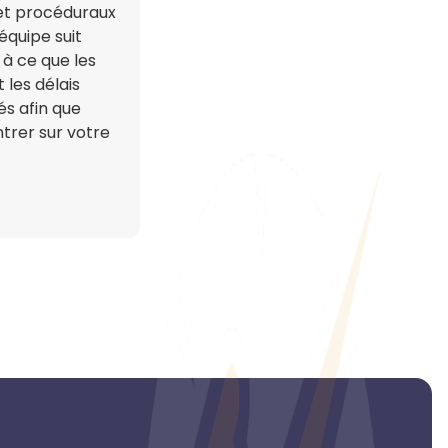
s et procéduraux
 équipe suit
 à ce que les
 les délais
s afin que
trer sur votre