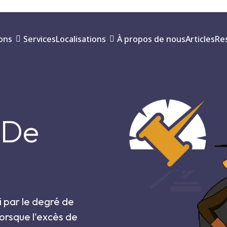
ions
Services
Localisations
À propos de nous
Articles
Re
 De
i par le degré de
orsque l'excès de