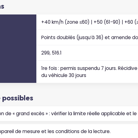
ns
+40 km/h (zone ≤60) | +50 (61-90) | +60 (
Points doublés (jusqu’à 36) et amende d
299, 516.1
1re fois : permis suspendu 7 jours. Récidive 
du véhicule 30 jours
possibles
on de « grand excès » : vérifier la limite réelle applicable et
l’appareil de mesure et les conditions de la lecture.