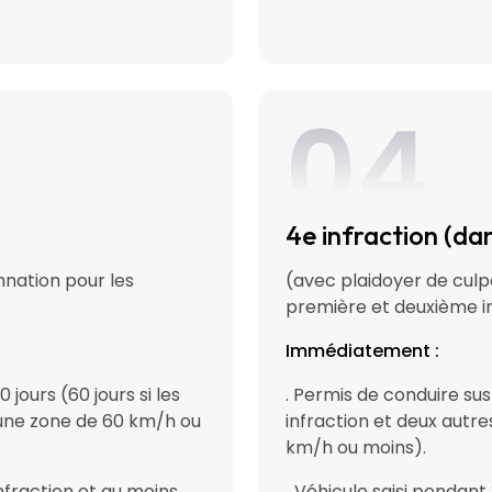
04
4e infraction (dan
mnation pour les
(avec plaidoyer de culp
première et deuxième i
Immédiatement :
jours (60 jours si les
. Permis de conduire sus
 une zone de 60 km/h ou
infraction et deux autr
km/h ou moins).
infraction et au moins
.
Véhicule saisi pendant 3